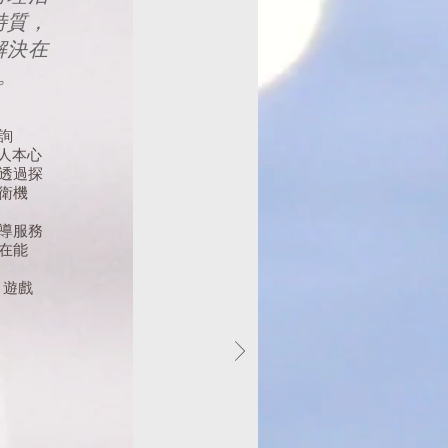
特質，
解決在
。
咨詢
—人本心
透過探
衛機
導服務
在能
、遊戲