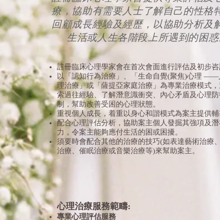
療，協助有需要人士了解自己的性格
回顧成長經驗及經歷，以協助分析及
生活或人生各階段上所遇到的困惑
註冊臨床心理學家會在首次會面進行評估及初步
以「認知行為治療」、「生命自覺(聚焦)心理 —
理治療」或「薩提亞家庭治療」為專業治療模式，
索過往經驗、了解潛意識衝突、內心矛盾及心理防
制，幫助改善受困的心理狀態。
重視個人成長，着重以身心和諧模式為案主提供輔
配合心理評估分析，協助案主個人發掘其強項及潛
力，令案主能夠應付生活的困或困擾。
須要時會配合其他的治療的技巧(如表達藝術治療
治療、催眠治療或音樂治療等)來幫助案主。​
心理治療服務範疇:
​專業心理評估服務