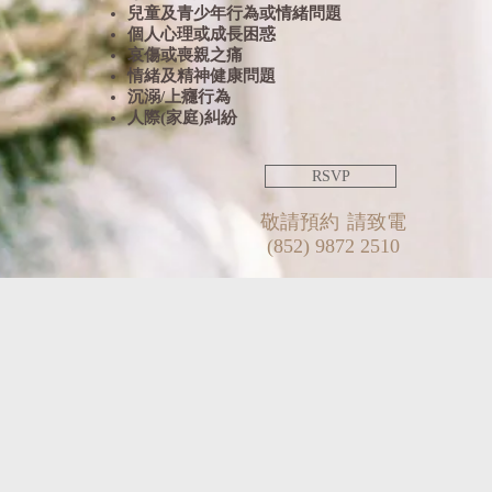
兒童及青少年行為或情緒問題
個人心理或成長困惑
哀傷或喪親之痛
情緒及精神健康問題
沉溺/上癮行為
人際(家庭)糾紛
RSVP
敬請預約 請致電
(852) 9872 2510