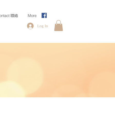
ontact 聯絡
More
Log In